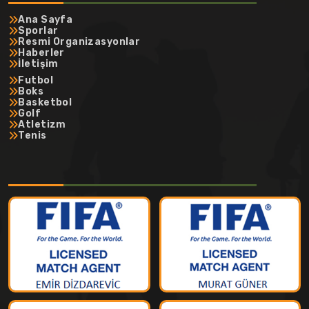
Ana Sayfa
Sporlar
Resmi Organizasyonlar
Haberler
İletişim
Futbol
Boks
Basketbol
Golf
Atletizm
Tenis