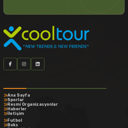
Ana Sayfa
Sporlar
Resmi Organizasyonlar
Haberler
İletişim
Futbol
Boks