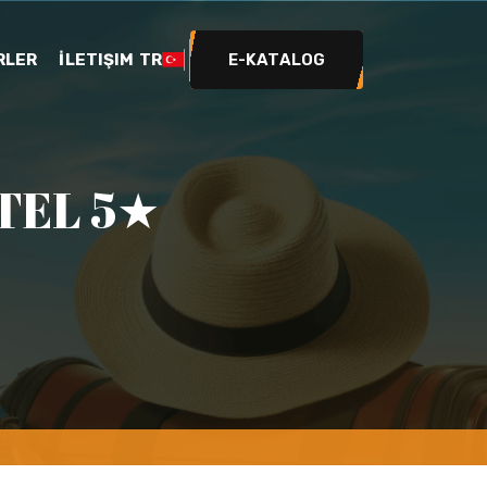
RLER
İLETIŞIM
TR
E-KATALOG
TEL 5★