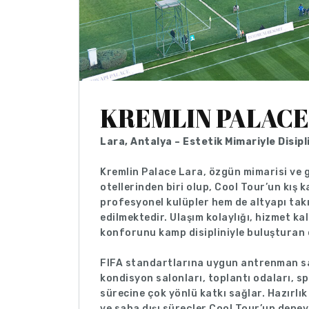
KREMLIN PALACE
Lara, Antalya – Estetik Mimariyle Disip
Kremlin Palace Lara, özgün mimarisi ve g
otellerinden biri olup, Cool Tour’un kı
profesyonel kulüpler hem de altyapı takı
edilmektedir. Ulaşım kolaylığı, hizmet kal
konforunu kamp disipliniyle buluşturan öz
FIFA standartlarına uygun antrenman sa
kondisyon salonları, toplantı odaları, s
sürecine çok yönlü katkı sağlar. Hazırlı
ve saha dışı süreçler Cool Tour’un dene