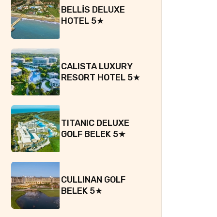
BELLİS DELUXE
HOTEL 5★
CALISTA LUXURY
RESORT HOTEL 5★
TITANIC DELUXE
GOLF BELEK 5★
CULLINAN GOLF
BELEK 5★