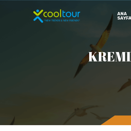
ANA
SAYF
KREML