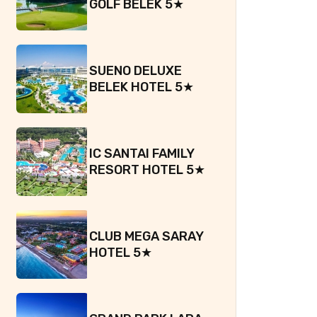
GOLF BELEK 5★
SUENO DELUXE
BELEK HOTEL 5★
IC SANTAI FAMILY
RESORT HOTEL 5★
CLUB MEGA SARAY
HOTEL 5★