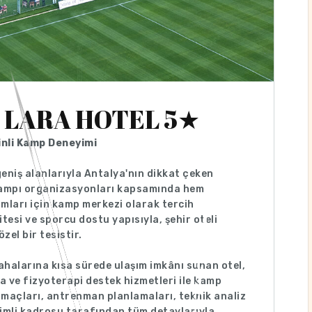
 LARA HOTEL 5★
linli Kamp Deneyimi
eniş alanlarıyla Antalya'nın dikkat çeken
ş kampı organizasyonları kapsamında hem
mları için kamp merkezi olarak tercih
itesi ve sporcu dostu yapısıyla, şehir oteli
el bir tesistir.
halarına kısa sürede ulaşım imkânı sunan otel,
pa ve fizyoterapi destek hizmetleri ile kamp
k maçları, antrenman planlamaları, teknik analiz
yimli kadrosu tarafından tüm detaylarıyla